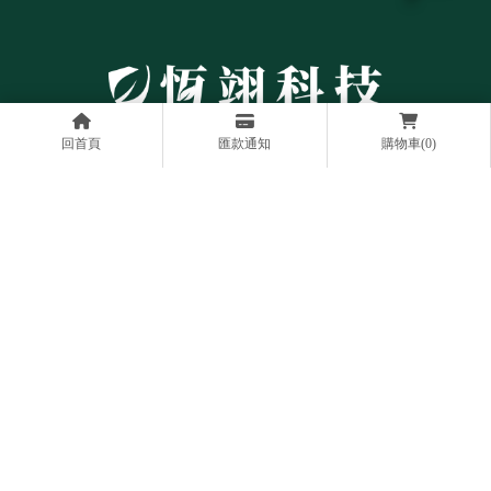
回首頁
匯款通知
購物車(0)
0935792342
03-371-0920
0935-792-342
03-371-0076
johnny16162002@gmail.com
桃園市八德區榮興南路88巷83號
回首頁
關於我們
回收項目
電子周邊設備回收
最新消息
聯絡我們