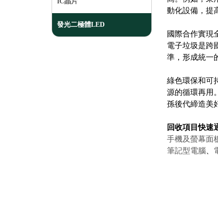
IC晶片
動化設備，提
發光二極體LED
國際合作實現
電子垃圾是跨
準，形成統一
綠色環保和可
源的循環再用
孫後代締造美
回收項目快速通
手機及螢幕面
筆記型電腦
、