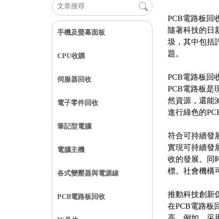
PCB電路板
隨著科技的日
手機及螢幕面板
圾，其中包括
題。
CPU收購
PCB電路板回
伺服器回收
PCB電路板
然資源，還能
電子零件回收
進行綠色的P
筆記型電腦
符合可持續發
實現可持續發
電腦主機
收的發展。同
標。社會機構
各式變壓器與電源線
推動科技創新
PCB電路板回收
在PCB電路
高。例如，采