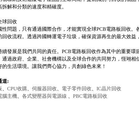
高拆解和分類的速度和精確度。
全球回收
國性問題，只有通過國際合作，才能實現全球PCB電路板回收。
的回收流程。透過跨國轉運電子垃圾，確保資源再生的最大效益
持續發展是我們共同的責任。PCB電路板回收作為其中的重要環
。通過政府、企業、社會機構以及全球合作的共同努力，恆翊相
好的生活環境。讓我們齊心協力，共創綠色未來！
道:
板
、
CPU收購
、
伺服器回收
、
電子零件回收
、
IC晶片回收
電腦主機
、
各式變壓器與電源線
、
PBC電路板回收